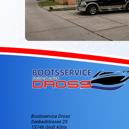
Bootsservice Dross
Seebadstrasse 25
15746 Groß Köris