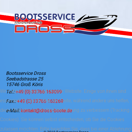
Bootsservice Dross
Seebadstrasse 25
15746 Groß Köris
Wir nutzen Cookies auf unserer Website. Einige von ihnen sind
Tel.:
+49 (0) 33766 163099
essenziell für den Betrieb der Seite, während andere uns helfen,
Fax.:
+49 (0) 33766 163269
diese Website und die Nutzererfahrung zu verbessern (Tracking
e-Mail:
kontakt@dross-boote.de
Cookies). Sie können selbst entscheiden, ob Sie die Cookies
zulassen möchten. Bitte beachten Sie, dass bei einer Ablehnung