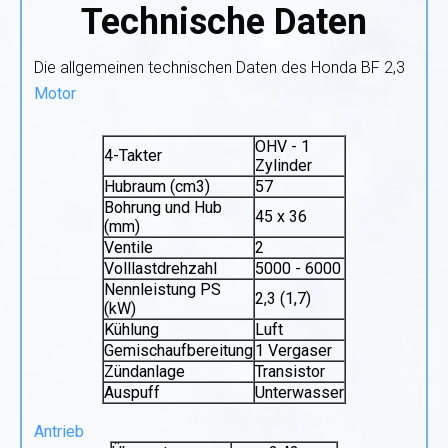
Technische Daten
Die allgemeinen technischen Daten des Honda BF 2,3
Motor
OHV - 1
4-Takter
Zylinder
Hubraum (cm3)
57
Bohrung und Hub
45 x 36
(mm)
Ventile
2
Volllastdrehzahl
5000 - 6000
Nennleistung PS
2,3 (1,7)
(kW)
Kühlung
Luft
Gemischaufbereitung
1 Vergaser
Zündanlage
Transistor
Auspuff
Unterwasser
Antrieb