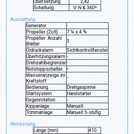
Übersetzung
2,42
Schaltung
V-N & 360º
Ausstattung
Generator
-
Propeller (Zoll)
7 ¼ x 4 ¾
Propeller: Anzahl
3
Blätter
Öldruckalarm
Sichtkontrollfenster
Überhitzungsalarm
-
Drehzahlbegrenzer
-
Notstoppschalter
•
Wasseranzeige im
-
Kraftstoff
Bedienung
Drehgaspinne
Startsystem
Handstarter
Gegenrotation
-
Kippanlage
Manuell
Trimmanlage
Manuell 5-stufig
Abmessung
Länge (mm)
410