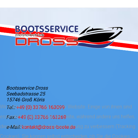
Bootsservice Dross
Seebadstrasse 25
15746 Groß Köris
Wir nutzen Cookies auf unserer Website. Einige von ihnen sind
Tel.:
+49 (0) 33766 163099
essenziell für den Betrieb der Seite, während andere uns helfen,
Fax.:
+49 (0) 33766 163269
diese Website und die Nutzererfahrung zu verbessern (Tracking
e-Mail:
kontakt@dross-boote.de
Cookies). Sie können selbst entscheiden, ob Sie die Cookies