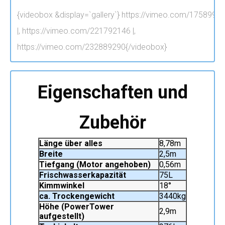
{videobox &display=`gallery`}
https://vimeo.com/1758996
|, https://vimeo.com/221792146 |,
https://vimeo.com/232889290{/videobox}
Eigenschaften und
Zubehör
Länge über alles
8,78m
Breite
2,5m
Tiefgang (Motor angehoben)
0,56m
Frischwasserkapazität
75L
Kimmwinkel
18°
ca. Trockengewicht
3440kg
Höhe (PowerTower
2,9m
aufgestellt)